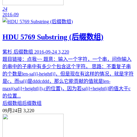
24
2016-09
HDU 5769 Substring (后缀数组)
紫杉
后缀数组
2016-09-24
3,220
题目链接：点我~~ 题意：输入一个字符，一个串，问你输入
的串中的子串中有多少个包含这个字符。 思路：不重复子串
的个数是len-sa[i]-height[i]，但是现在有这样的情况，就是字符
是c，而sa[i]是dddcddd，那么它能贡献的值就是len-
max((sa[i]+height[i]),c的位置)，因为若sa[i]+height[i]的值大于c
的位置...
后缀数组
后缀数组
09月24日
3,220