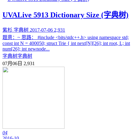
UVALive 5913 Dictionary Size (字典树)
紫杉
字典树
2017-07-06
2,931
题意：~ 思路： #include <bits/stdc++.h> using namespace std;
const int N = 400050; struct Trie { int next[N][26]; int root, L; int
num[26]; int newnode...
字典树
字典树
07月06日
2,931
04
2016-10