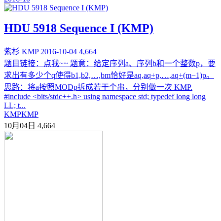
HDU 5918 Sequence I (KMP)
紫杉
KMP
2016-10-04
4,664
题目链接：点我~~ 题意：给定序列a、序列b和一个整数p，要
求出有多少个q使得b1,b2,…,bm恰好是aq,aq+p,…,aq+(m−1)p。
思路：将a按照MODp拆成若干个串，分别做一次 KMP.
#include <bits/stdc++.h> using namespace std; typedef long long
LL; t...
KMP
KMP
10月04日
4,664