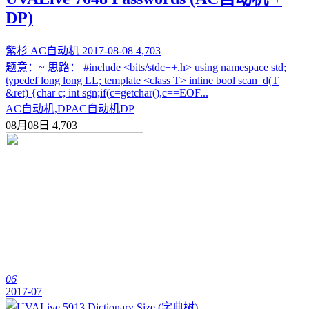
DP)
紫杉
AC自动机
2017-08-08
4,703
题意：~ 思路： #include <bits/stdc++.h> using namespace std;
typedef long long LL; template <class T> inline bool scan_d(T
&ret) {char c; int sgn;if(c=getchar(),c==EOF...
AC自动机,DP
AC自动机
DP
08月08日
4,703
06
2017-07