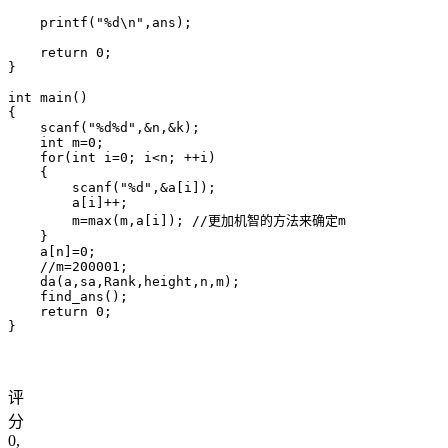
    printf("%d\n",ans);

    return 0;

}

int main()

{

    scanf("%d%d",&n,&k);

    int m=0;

    for(int i=0; i<n; ++i)

    {

        scanf("%d",&a[i]);

        a[i]++;

        m=max(m,a[i]); //更加机智的方法来确定m

    }

    a[n]=0;

    //m=200001;

    da(a,sa,Rank,height,n,m);

    find_ans();

    return 0;

评
分
0
,