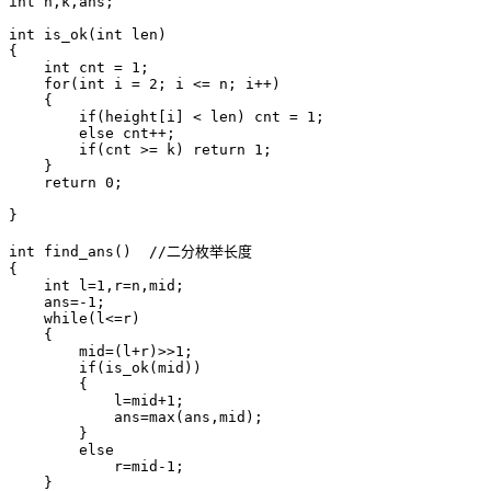
int n,k,ans;

int is_ok(int len)    

{

    int cnt = 1;

    for(int i = 2; i <= n; i++)

    {

        if(height[i] < len) cnt = 1;

        else cnt++;

        if(cnt >= k) return 1;

    }

    return 0;

}

int find_ans()  //二分枚举长度

{

    int l=1,r=n,mid;

    ans=-1;

    while(l<=r)

    {

        mid=(l+r)>>1;

        if(is_ok(mid))

        {

            l=mid+1;

            ans=max(ans,mid);

        }

        else

            r=mid-1;

    }
