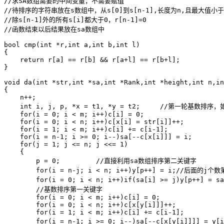
//求SA数组需要的中间变量，不需要赋值

//待排序的字符串放在s数组中，从s[0]到s[n-1],长度为n,且最大值小于m
//除s[n-1]外的所有s[i]都大于0，r[n-1]=0

//函数结束以后结果放在sa数组中

bool cmp(int *r,int a,int b,int l)

{

    return r[a] == r[b] && r[a+l] == r[b+l];

}

void da(int *str,int *sa,int *Rank,int *height,int n,in
{

    n++;

    int i, j, p, *x = t1, *y = t2;     //第一轮基
    for(i = 0; i < m; i++)c[i] = 0;

    for(i = 0; i < n; i++)c[x[i] = str[i]]++;

    for(i = 1; i < m; i++)c[i] += c[i-1];

    for(i = n-1; i >= 0; i--)sa[--c[x[i]]] = i;

    for(j = 1; j <= n; j <<= 1)

    {

        p = 0;         //直接利用sa数组排序第二关键字

        for(i = n-j; i < n; i++)y[p++] = i;//后面的
        for(i = 0; i < n; i++)if(sa[i] >= j)y[p+
        //基数排序第一关键字

        for(i = 0; i < m; i++)c[i] = 0;

        for(i = 0; i < n; i++)c[x[y[i]]]++;

        for(i = 1; i < m; i++)c[i] += c[i-1];

        for(i = n-1; i >= 0; i--)sa[--c[x[y[i]]]] =