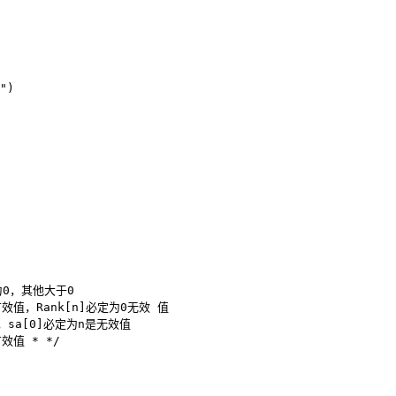
")

位为0，其他大于0

1]为有效值，Rank[n]必定为0无效 值

效值，sa[0]必定为n是无效值

有效值 * */
