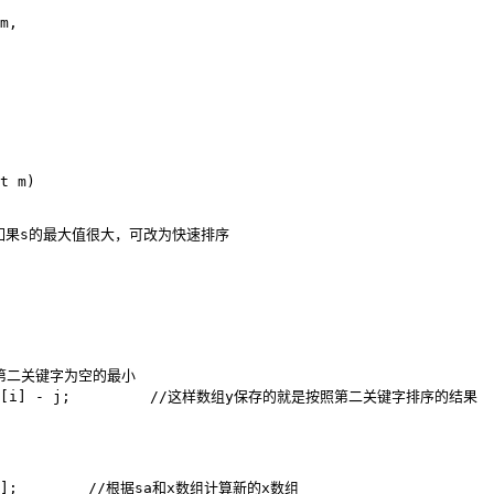
,

t m)

数排序，如果s的最大值很大，可改为快速排序

j个数第二关键字为空的最小

+] = sa[i] - j;         //这样数组y保存的就是按照第二关键字排序的结果

 y[i];        //根据sa和x数组计算新的x数组
