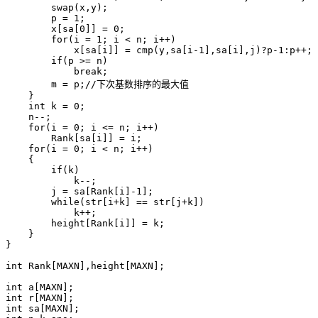
        swap(x,y);

        p = 1;

        x[sa[0]] = 0;

        for(i = 1; i < n; i++)

            x[sa[i]] = cmp(y,sa[i-1],sa[i],j)?p-1:p++;

        if(p >= n)

            break;

        m = p;//下次基数排序的最大值

    }

    int k = 0;

    n--;

    for(i = 0; i <= n; i++)

        Rank[sa[i]] = i;

    for(i = 0; i < n; i++)

    {

        if(k)

            k--;

        j = sa[Rank[i]-1];

        while(str[i+k] == str[j+k])

            k++;

        height[Rank[i]] = k;

    }

}

int Rank[MAXN],height[MAXN];

int a[MAXN];

int r[MAXN];

int sa[MAXN];
