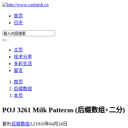
首页
日志
主页
技术分享
多彩生活
留言
首页
后缀数组
本页
POJ 3261 Milk Patterns (后缀数组+二分)
紫杉
后缀数组
3,219
16年04月24日