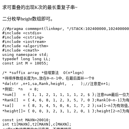
求可重叠的出现K次的最长重复子串~
二分枚举height数组即可。
//#pragma commmpnt(linkmpr, "/STACK:102400000,102400000
#include <cstdio>

#include <cstring>

#include <iostream>

#include <algorithm>

#include <cmath>

using namespace std;

typedef long long LL;

const int M = 10055;

/* *suffix array *倍增算法  O(n*logn)

*待排序数组长度为n,放在0~n-1中，在最后面补一个0

*da(str ,n+1,sa,Rank,height,  ,   );//注意是n+1;

*例如： *n   = 8;

*num[]   = { 1, 1, 2, 1, 1, 1, 1, 2, $ };注意num最后一
*Rank[]  = { 4, 6, 8, 1, 2, 3, 5, 7, 0 };Rank[0~n-
*sa[]    = { 8, 3, 4, 5, 0, 6, 1, 7, 2 };sa[1~n]为有
*height[]= { 0, 0, 3, 2, 3, 1, 2, 0, 1 };height[2~n]为
const int MAXN=20010;

int t1[MAXN],t2[MAXN],c[MAXN];
