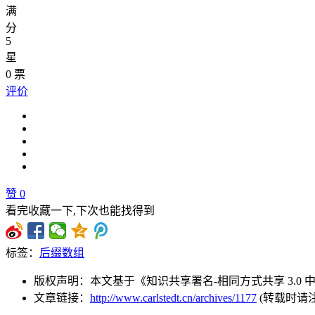
满
分
5
星
0
票
评价
赞
0
看完收藏一下,下次也能找得到
标签：
后缀数组
版权声明：本文基于《知识共享署名-相同方式共享 3.0
文章链接：
http://www.carlstedt.cn/archives/1177
(转载时请