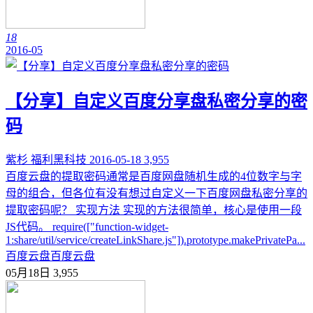
18
2016-05
【分享】自定义百度分享盘私密分享的密
码
紫杉
福利黑科技
2016-05-18
3,955
百度云盘的提取密码通常是百度网盘随机生成的4位数字与字
母的组合，但各位有没有想过自定义一下百度网盘私密分享的
提取密码呢？ 实现方法 实现的方法很简单，核心是使用一段
JS代码。 require(["function-widget-
1:share/util/service/createLinkShare.js"]).prototype.makePrivatePa...
百度云盘
百度云盘
05月18日
3,955