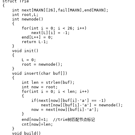
struct Trie

{

    int next[MAXN][26],fail[MAXN],end[MAXN];

    int root,L;

    int newnode()

    {

        for(int i = 0; i < 26; i++)

            next[L][i] = -1;

        end[L++] = 0;

        return L-1;

    }

    void init()

    {

        L = 0;

        root = newnode();

    }

    void insert(char buf[])

    {

        int len = strlen(buf);

        int now = root;

        for(int i = 0; i < len; i++)

        {

            if(next[now][buf[i]-'a'] == -1)

                next[now][buf[i]-'a'] = newnode();

            now = next[now][buf[i]-'a'];

        }

        end[now]=1;  //trie树匹配节点标记

        cnt[now]=len;

    }

    void build()
