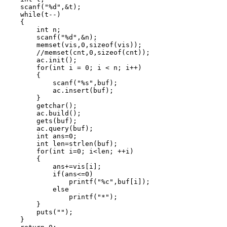
    scanf("%d",&t);

    while(t--)

    {

        int n;

        scanf("%d",&n);

        memset(vis,0,sizeof(vis));

        //memset(cnt,0,sizeof(cnt));

        ac.init();

        for(int i = 0; i < n; i++)

        {

            scanf("%s",buf);

            ac.insert(buf);

        }

        getchar();

        ac.build();

        gets(buf);

        ac.query(buf);

        int ans=0;

        int len=strlen(buf);

        for(int i=0; i<len; ++i)

        {

            ans+=vis[i];

            if(ans<=0)

                printf("%c",buf[i]);

            else

                printf("*");

        }

        puts("");

    }
