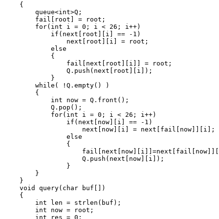
    {

        queue<int>Q;

        fail[root] = root;

        for(int i = 0; i < 26; i++)

            if(next[root][i] == -1)

                next[root][i] = root;

            else

            {

                fail[next[root][i]] = root;

                Q.push(next[root][i]);

            }

        while( !Q.empty() )

        {

            int now = Q.front();

            Q.pop();

            for(int i = 0; i < 26; i++)

                if(next[now][i] == -1)

                    next[now][i] = next[fail[now]][i];

                else

                {

                    fail[next[now][i]]=next[fail[now]][
                    Q.push(next[now][i]);

                }

        }

    }

    void query(char buf[])

    {

        int len = strlen(buf);

        int now = root;

        int res = 0;
