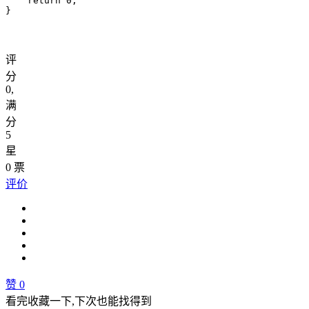
    return 0;

评
分
0
,
满
分
5
星
0
票
评价
赞
0
看完收藏一下,下次也能找得到