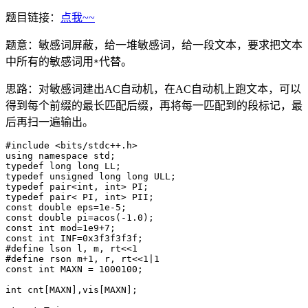
题目链接：
点我~~
题意：敏感词屏蔽，给一堆敏感词，给一段文本，要求把文本
中所有的敏感词用
代替。
*
思路：对敏感词建出AC自动机，在AC自动机上跑文本，可以
得到每个前缀的最长匹配后缀，再将每一匹配到的段标记，最
后再扫一遍输出。
#include <bits/stdc++.h>

using namespace std;

typedef long long LL;

typedef unsigned long long ULL;

typedef pair<int, int> PI;

typedef pair< PI, int> PII;

const double eps=1e-5;

const double pi=acos(-1.0);

const int mod=1e9+7;

const int INF=0x3f3f3f3f;

#define lson l, m, rt<<1

#define rson m+1, r, rt<<1|1

const int MAXN = 1000100;

int cnt[MAXN],vis[MAXN];
