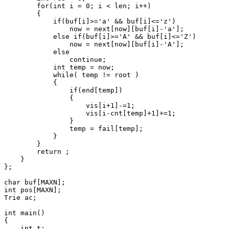
        for(int i = 0; i < len; i++)

        {

            if(buf[i]>='a' && buf[i]<='z')

                now = next[now][buf[i]-'a'];

            else if(buf[i]>='A' && buf[i]<='Z')

                now = next[now][buf[i]-'A'];

            else

                continue;

            int temp = now;

            while( temp != root )

            {

                if(end[temp])

                {

                    vis[i+1]-=1;

                    vis[i-cnt[temp]+1]+=1;

                }

                temp = fail[temp];

            }

        }

        return ;

    }

};

char buf[MAXN];

int pos[MAXN];

Trie ac;

int main()

{

    int t;
