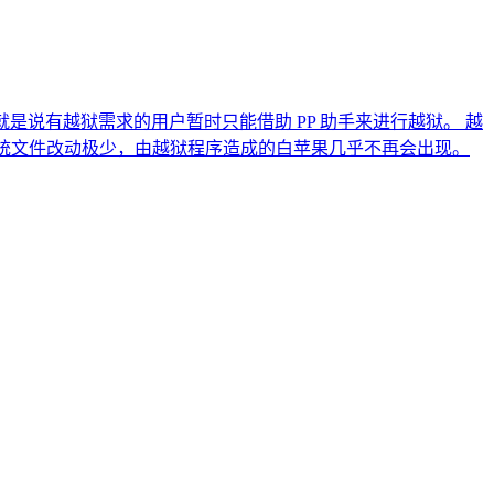
就是说有越狱需求的用户暂时只能借助 PP 助手来进行越狱。 越
系统文件改动极少，由越狱程序造成的白苹果几乎不再会出现。