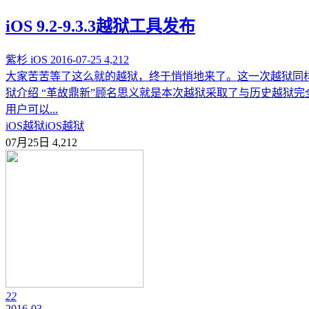
iOS 9.2-9.3.3越狱工具发布
紫杉
iOS
2016-07-25
4,212
大家苦苦等了这么就的越狱，终于悄悄地来了。这一次越狱同样还是
狱介绍 “革故鼎新”顾名思义就是本次越狱采取了与历史越狱
用户可以...
iOS越狱
iOS越狱
07月25日
4,212
22
2016-03