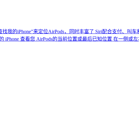
我的iPhone”来定位AirPods，同时丰富了 Siri配合支付、
iPhone 查看您 AirPods的当前位置或最后已知位置 在一侧或左右 