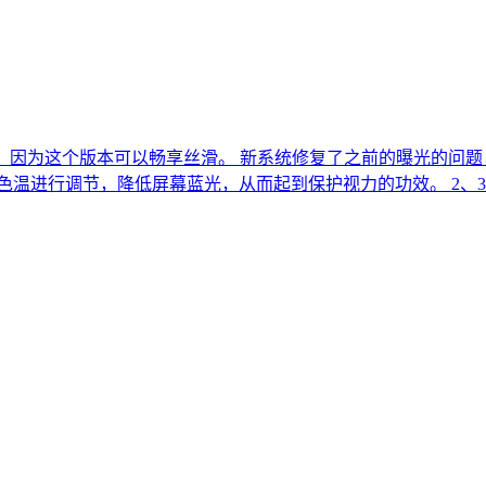
，因为这个版本可以畅享丝滑。 新系统修复了之前的曝光的问题，比如
屏幕色温进行调节，降低屏幕蓝光，从而起到保护视力的功效。 2、3D T