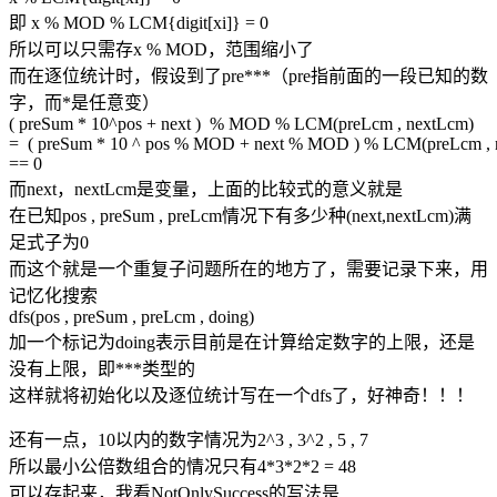
即 x % MOD % LCM{digit[xi]} = 0
所以可以只需存x % MOD，范围缩小了
而在逐位统计时，假设到了pre***（pre指前面的一段已知的数
字，而*是任意变）
( preSum * 10^pos + next ) % MOD % LCM(preLcm , nextLcm)
= ( preSum * 10 ^ pos % MOD + next % MOD ) % LCM(preLcm , 
== 0
而next，nextLcm是变量，上面的比较式的意义就是
在已知pos , preSum , preLcm情况下有多少种(next,nextLcm)满
足式子为0
而这个就是一个重复子问题所在的地方了，需要记录下来，用
记忆化搜索
dfs(pos , preSum , preLcm , doing)
加一个标记为doing表示目前是在计算给定数字的上限，还是
没有上限，即***类型的
这样就将初始化以及逐位统计写在一个dfs了，好神奇！！！
还有一点，10以内的数字情况为2^3 , 3^2 , 5 , 7
所以最小公倍数组合的情况只有4*3*2*2 = 48
可以存起来，我看NotOnlySuccess的写法是