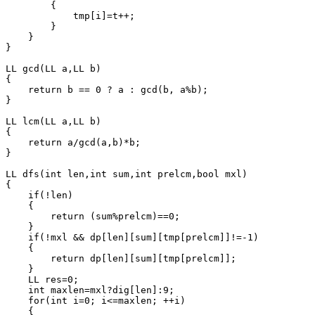
        {

            tmp[i]=t++;

        }

    }

}

LL gcd(LL a,LL b)

{

    return b == 0 ? a : gcd(b, a%b);

}

LL lcm(LL a,LL b)

{

    return a/gcd(a,b)*b;

}

LL dfs(int len,int sum,int prelcm,bool mxl)

{

    if(!len)

    {

        return (sum%prelcm)==0;

    }

    if(!mxl && dp[len][sum][tmp[prelcm]]!=-1)

    {

        return dp[len][sum][tmp[prelcm]];

    }

    LL res=0;

    int maxlen=mxl?dig[len]:9;

    for(int i=0; i<=maxlen; ++i)

    {
