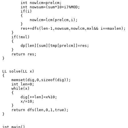
        int nowlcm=prelcm;

        int nowsum=(sum*10+i)%MOD;

        if(i)

        {

            nowlcm=lcm(prelcm,i);

        }

        res+=dfs(len-1,nowsum,nowlcm,mxl&& i==maxlen);

    }

    if(!mxl)

    {

        dp[len][sum][tmp[prelcm]]=res;

    }

    return res;

}

LL solve(LL x)

{

    memset(dig,0,sizeof(dig));

    int len=0;

    while(x)

    {

        dig[++len]=x%10;

        x/=10;

    }

    return dfs(len,0,1,true);

}

int main()
