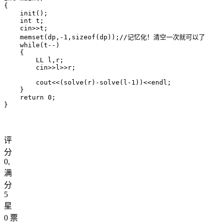
{

    init();

    int t;

    cin>>t;

    memset(dp,-1,sizeof(dp));//记忆化！清空一次就可以了

    while(t--)

    {

        LL l,r;

        cin>>l>>r;

        cout<<(solve(r)-solve(l-1))<<endl;

    }

    return 0;

评
分
0
,
满
分
5
星
0
票