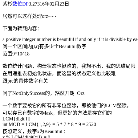
紫杉
数位DP
3,273
16年02月23日
居然可以这样处理orz~~~
下面为转载内容：
a positive integer number is beautiful if and only if it is divisible by ea
问一个区间内[l,r]有多少个Beautiful数字
范围9*10^18
数位统计问题，构造状态也挺难的，我想不出，我的思维局限
在用递推去初始化状态，而这里的状态定义也比较难
跟pre的具体数字有关
问了NotOnlySuccess的，豁然开朗 Orz
一个数字要被它的所有非零位整除，即被他们的LCM整除，
可以存已有数字的Mask，但更好的方法是存它们的
LCM{digit[i]}
int MOD = LCM{1,2,
9} = 5 * 7 * 8 * 9 = 2520
按照定义，数字x为Beautiful ：
x % LCM{digit[xi]} = 0