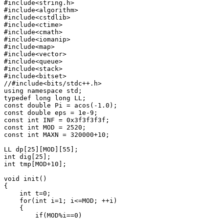
#include<string.h>

#include<algorithm>

#include<cstdlib>

#include<ctime>

#include<cmath>

#include<iomanip>

#include<map>

#include<vector>

#include<queue>

#include<stack>

#include<bitset>

//#include<bits/stdc++.h>

using namespace std;

typedef long long LL;

const double Pi = acos(-1.0);

const double eps = 1e-9;

const int INF = 0x3f3f3f3f;

const int MOD = 2520;

const int MAXN = 320000+10;

LL dp[25][MOD][55];

int dig[25];

int tmp[MOD+10];

void init()

{

    int t=0;

    for(int i=1; i<=MOD; ++i)

    {

        if(MOD%i==0)
