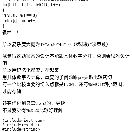
for(int i = 1 ; i <= MOD ; i ++)
{
if(MOD % i == 0)
index[i] = num++;
}
很棒！！
所以复杂度大概为19*2520*48*10（状态数*决策数）
我觉得这题状态的设计不能跟具体数字分开，否则会很难设计
吧
所以用记忆化搜索，存起来
用具体数字去计算，重复的子问题跟pre关系比较密切
有一个比较重要的切入点就是LCM，还有%MOD缩小范围，
才能存储
还有优化到只需%252的，更快
不过我觉得%2520比较好理解
#include<iostream>

#include<cstdio>

#include<string>
