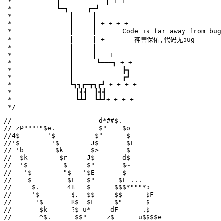
 *　　　　　　　┃　　　　　　　┃ + +

 *　　　　　　　┗━┓　　　┏━┛

 *　　　　　　　　　┃　　　┃　　　　　　　　　　　

 *　　　　　　　　　┃　　　┃ + + + +

 *　　　　　　　　　┃　　　┃　　　　Code is far away from bug w
 *　　　　　　　　　┃　　　┃ + 　　　　神兽保佑,代码无bug　　

 *　　　　　　　　　┃　　　┃

 *　　　　　　　　　┃　　　┃　　+　　　　　　　　　

 *　　　　　　　　　┃　 　　┗━━━┓ + +

 *　　　　　　　　　┃ 　　　　　　　┣┓

 *　　　　　　　　　┃ 　　　　　　　┏┛

 *　　　　　　　　　┗┓┓┏━┳┓┏┛ + + + +

 *　　　　　　　　　　┃┫┫　┃┫┫

 *　　　　　　　　　　┗┻┛　┗┻┛+ + + +

 */
//                      d*##$.

// zP"""""$e.           $"    $o

//4$       '$          $"      $

//'$        '$        J$       $F

// 'b        $k       $>       $

//  $k        $r     J$       d$

//  '$         $     $"       $~

//   '$        "$   '$E       $

//    $         $L   $"      $F ...

//     $.       4B   $      $$$*"""*b

//     '$        $.  $$     $$      $F

//      "$       R$  $F     $"      $

//       $k      ?$ u*     dF      .$

//       ^$.      $$"     z$      u$$$$e
