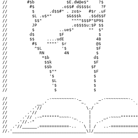
//        #$b             $E.dW@e$"    ?$

//         #$           .o$$# d$$$$c    ?F

//          $      .d$$#" . zo$>   #$r .uF

//          $L .u$*"      $&$$$k   .$$d$$F

//           $$"            ""^"$$$P"$P9$

//          JP              .o$$$$u:$P $$

//          $          ..ue$"      ""  $"

//         d$          $F              $

//         $$     ....udE             4B

//          #$    """"` $r            @$

//           ^$L        '$            $F

//             RN        4N           $

//              *$b                  d$

//               $$k                 $F

//               $$b                $F

//                 $""               $F

//                 '$                $

//                  $L               $

//                  '$               $

//                   $               $
//                .-~~~~~~~~~-._       _.-~~~~~~~~~-.

//            __.'              ~.   .~              `.
//          .'//                  \./                  
//        .'//                     |                   
//      .'// .-~"""""""~~~~-._     |     _,-~~~~"""""""
//    .'//.-"                 `-.  |  .-'              
//  .'//______.============-..   \ | /   ..-===========
//.'______________________________\|/__________________