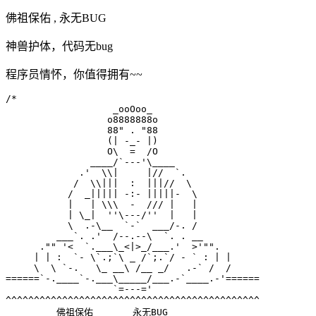
佛祖保佑 , 永无BUG
神兽护体，代码无bug
程序员情怀，你值得拥有~~
/*

                   _ooOoo_

                  o8888888o

                  88" . "88

                  (| -_- |)

                  O\  =  /O

               ____/`---'\____

             .'  \\|     |//  `.

            /  \\|||  :  |||//  \

           /  _||||| -:- |||||-  \

           |   | \\\  -  /// |   |

           | \_|  ''\---/''  |   |

           \  .-\__  `-`  ___/-. /

         ___`. .'  /--.--\  `. . __

      ."" '<  `.___\_<|>_/___.'  >'"".

     | | :  `- \`.;`\ _ /`;.`/ - ` : | |

     \  \ `-.   \_ __\ /__ _/   .-` /  /

======`-.____`-.___\_____/___.-`____.-'======

                   `=---='

^^^^^^^^^^^^^^^^^^^^^^^^^^^^^^^^^^^^^^^^^^^^^

         佛祖保佑       永无BUG
