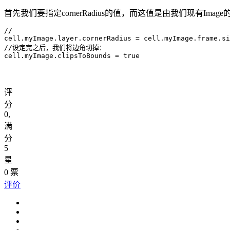
首先我们要指定cornerRadius的值，而这值是由我们现有Im
//

cell.myImage.layer.cornerRadius = cell.myImage.frame.si
//设定完之后，我们将边角切掉：

cell.myImage.clipsToBounds = true
评
分
0
,
满
分
5
星
0
票
评价