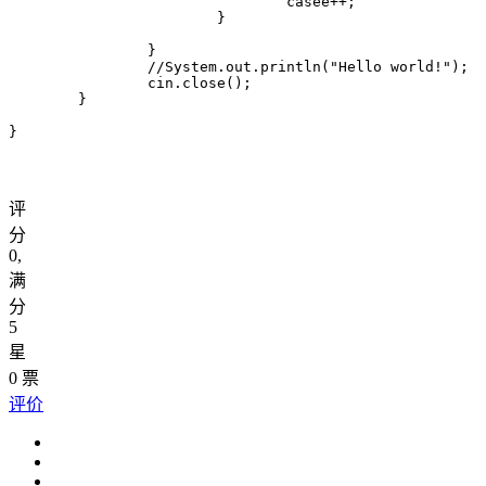
				casee++;

			}

		}

		//System.out.println("Hello world!");

		cin.close();

	}

评
分
0
,
满
分
5
星
0
票
评价