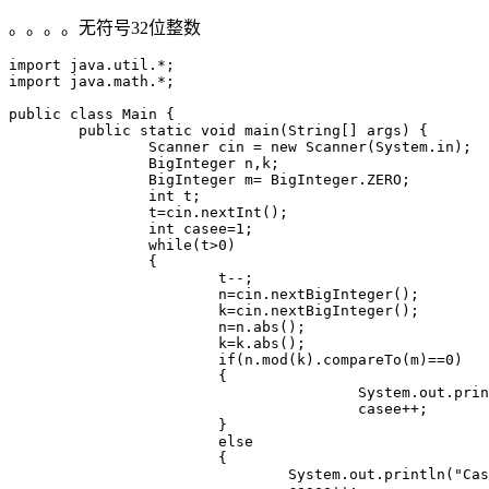
。。。。无符号32位整数
import java.util.*;

import java.math.*;

public class Main {

	public static void main(String[] args) {

		Scanner cin = new Scanner(System.in);

		BigInteger n,k;

		BigInteger m= BigInteger.ZERO;

		int t;

		t=cin.nextInt();

		int casee=1;

		while(t>0)

		{

			t--;

			n=cin.nextBigInteger();

			k=cin.nextBigInteger();

			n=n.abs();

			k=k.abs();

			if(n.mod(k).compareTo(m)==0)

			{

					System.out.println("Case "+casee+": divisible");

					casee++;

			}

			else

			{

				System.out.println("Case "+casee+": not divisible");
