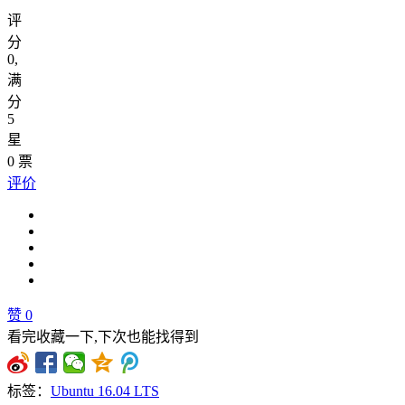
评
分
0
,
满
分
5
星
0
票
评价
赞
0
看完收藏一下,下次也能找得到
标签：
Ubuntu 16.04 LTS