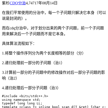
紫杉
CDQ分治
4,747
17年08月14日
在我们平常使用的分治中，每一个子问题只解决它本身（可以
说是封闭的）。
而在
cdq
分治中，对于划分出来的两个子问题，前一个子问题
用来解决后一个子问题而不是它本身。
具体算法流程如下：
1.
将整个操作序列分为两个长度相等的部分（分）
2.
递归处理前一部分的子问题（治
1
）
3.
计算前一部分的子问题中的修改操作对后一部分子问题的影
响（治
2
）
4.
递归处理后一部分子问题（治
3
）
#include <bits/stdc++.h>

using namespace std;

typedef long long LL;

template <class T> inline bool scan_d(T &ret) {char c; 