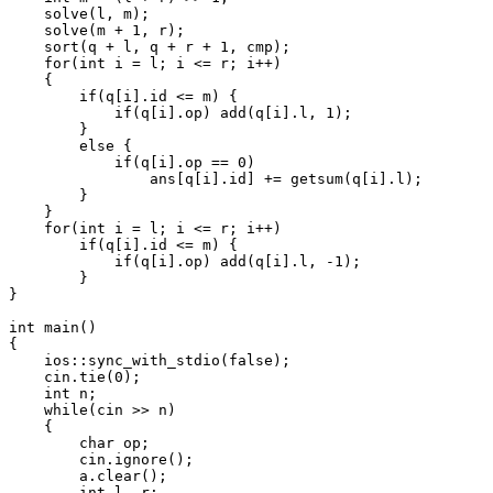
    solve(l, m);

    solve(m + 1, r);

    sort(q + l, q + r + 1, cmp);

    for(int i = l; i <= r; i++)

    {

        if(q[i].id <= m) {

            if(q[i].op) add(q[i].l, 1);

        }

        else {

            if(q[i].op == 0)

                ans[q[i].id] += getsum(q[i].l);

        }

    }

    for(int i = l; i <= r; i++)

        if(q[i].id <= m) {

            if(q[i].op) add(q[i].l, -1);

        }

}

int main()

{

    ios::sync_with_stdio(false);

    cin.tie(0);

    int n;

    while(cin >> n)

    {

        char op;

        cin.ignore();

        a.clear();

        int l, r;
