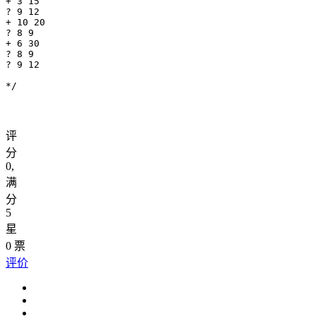
+ 3 15

? 9 12

+ 10 20

? 8 9

+ 6 30

? 8 9

? 9 12

*/
评
分
0
,
满
分
5
星
0
票
评价