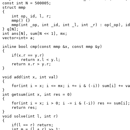
const int N = 500005;

struct mmp

{

    int op, id, l, r;

    mmp() {}

    mmp(int _op, int _id, int _l, int _r) : op(_op), id
} q[N];

int ans[N], sum[N << 1], mx;

vector<int> a;

inline bool cmp(const mmp &x, const mmp &y)

{

    if(x.r == y.r)

        return x.l < y.l;

    return x.r > y.r;

}

void add(int x, int val)

{

    for(int i = x; i <= mx; i += i & (-i)) sum[i] += va
}

int getsum(int x, int res = 0)

{

    for(int i = x; i > 0; i -= i & (-i)) res += sum[i];

    return res;

}

void solve(int l, int r)

{

    if(l == r) return;

    int m = (l + r) >> 1;
