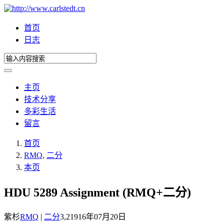
首页
日志
主页
技术分享
多彩生活
留言
首页
RMQ
,
二分
本页
HDU 5289 Assignment (RMQ+二分)
紫杉
RMQ
|
二分
3,219
16年07月20日