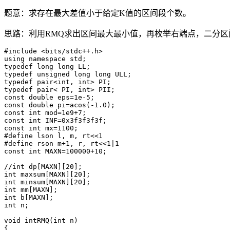
题意：求存在最大差值小于给定K值的区间段个数。
思路：利用RMQ求出区间最大最小值，再枚举右端点，二分区
#include <bits/stdc++.h>

using namespace std;

typedef long long LL;

typedef unsigned long long ULL;

typedef pair<int, int> PI;

typedef pair< PI, int> PII;

const double eps=1e-5;

const double pi=acos(-1.0);

const int mod=1e9+7;

const int INF=0x3f3f3f3f;

const int mx=1100;

#define lson l, m, rt<<1

#define rson m+1, r, rt<<1|1

const int MAXN=100000+10;

//int dp[MAXN][20];

int maxsum[MAXN][20];

int minsum[MAXN][20];

int mm[MAXN];

int b[MAXN];

int n;

void intRMQ(int n)

{
