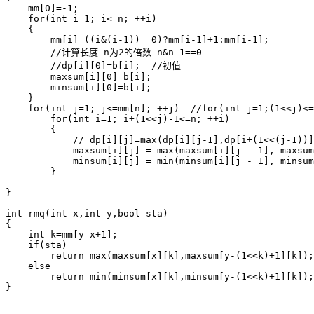
    mm[0]=-1;

    for(int i=1; i<=n; ++i)

    {

        mm[i]=((i&(i-1))==0)?mm[i-1]+1:mm[i-1];

        //计算长度 n为2的倍数 n&n-1==0

        //dp[i][0]=b[i];  //初值

        maxsum[i][0]=b[i];

        minsum[i][0]=b[i];

    }

    for(int j=1; j<=mm[n]; ++j)  //for(int j=1;(1<<j)<=
        for(int i=1; i+(1<<j)-1<=n; ++i)

        {

            // dp[i][j]=max(dp[i][j-1],dp[i+(1<<(j-1))]
            maxsum[i][j] = max(maxsum[i][j - 1], maxsum
            minsum[i][j] = min(minsum[i][j - 1], minsum
        }

}

int rmq(int x,int y,bool sta)

{

    int k=mm[y-x+1];

    if(sta)

        return max(maxsum[x][k],maxsum[y-(1<<k)+1][k]);

    else

        return min(minsum[x][k],minsum[y-(1<<k)+1][k]);

}
