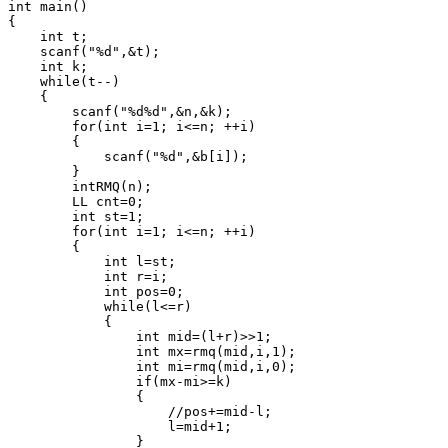
int main()

{

    int t;

    scanf("%d",&t);

    int k;

    while(t--)

    {

        scanf("%d%d",&n,&k);

        for(int i=1; i<=n; ++i)

        {

            scanf("%d",&b[i]);

        }

        intRMQ(n);

        LL cnt=0;

        int st=1;

        for(int i=1; i<=n; ++i)

        {

            int l=st;

            int r=i;

            int pos=0;

            while(l<=r)

            {

                int mid=(l+r)>>1;

                int mx=rmq(mid,i,1);

                int mi=rmq(mid,i,0);

                if(mx-mi>=k)

                {

                    //pos+=mid-l;

                    l=mid+1;

                }
