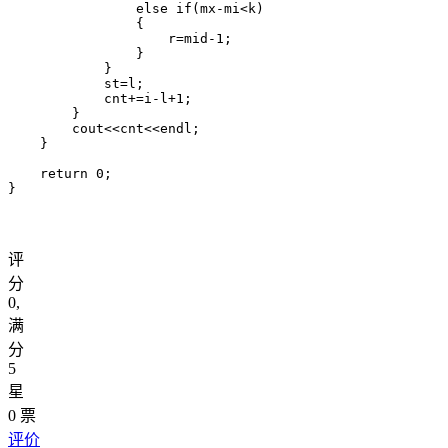
                else if(mx-mi<k)

                {

                    r=mid-1;

                }

            }

            st=l;

            cnt+=i-l+1;

        }

        cout<<cnt<<endl;

    }

    return 0;

}
评
分
0
,
满
分
5
星
0
票
评价