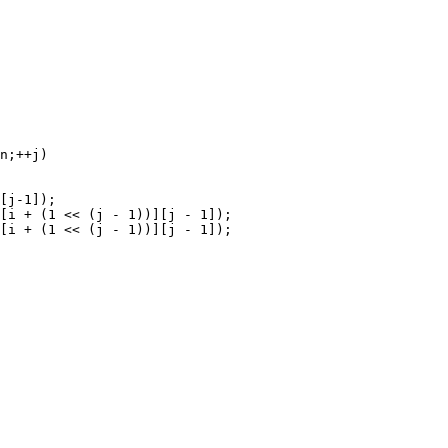
n;++j)

[j-1]);

[i + (1 << (j - 1))][j - 1]);

[i + (1 << (j - 1))][j - 1]);
