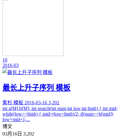
16
2016-03
最长上升子序列 模板
紫杉
模板
2016-03-16
3,202
int a[M],b[M]; int search(int num,int low,int high) { int mid;
while(low<=high) { mid=(low+high)/2; if(num>=b[mid])
low=mid+1;...
博文
03月16日
3,202