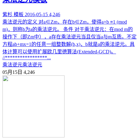
紫杉
模板
2016-05-15
4,246
乘法逆元的定义 对a∈Zm，存在b∈Zm，使得a×b ≡1 (mod
m)，则称b为a的乘法逆元。 条件 对于乘法逆元：在mod m的
操作下（即Zm中），a存在乘法逆元当且仅当a与m互质。不定
方程ab+mx=1的任意一组整数解(b,x)，b就是a的乘法逆元。具
体计算可以使用扩展欧几里德算法(Extended-GCD)。
//*****************...
乘法逆元
乘法逆元
05月15日
4,246