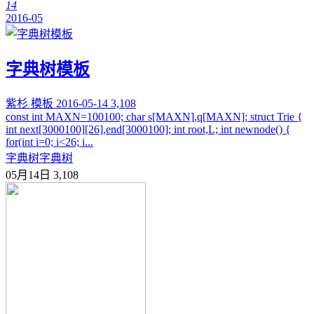
14
2016-05
字典树模板
紫杉
模板
2016-05-14
3,108
const int MAXN=100100; char s[MAXN],q[MAXN]; struct Trie {
int next[3000100][26],end[3000100]; int root,L; int newnode() {
for(int i=0; i<26; i...
字典树
字典树
05月14日
3,108