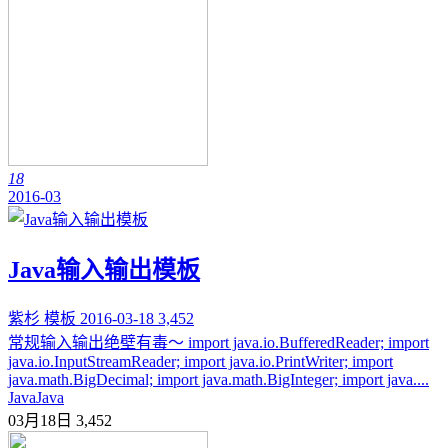
18
2016-03
Java输入输出模板
紫杉
模板
2016-03-18
3,452
常规输入输出绝壁有毒～ import java.io.BufferedReader; import
java.io.InputStreamReader; import java.io.PrintWriter; import
java.math.BigDecimal; import java.math.BigInteger; import java....
Java
Java
03月18日
3,452