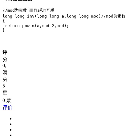
//mod为素数,而且a和m互质

long long inv(long long a,long long mod)//mod为素数

{

 return pow_m(a,mod-2,mod);

}
评
分
0
,
满
分
5
星
0
票
评价