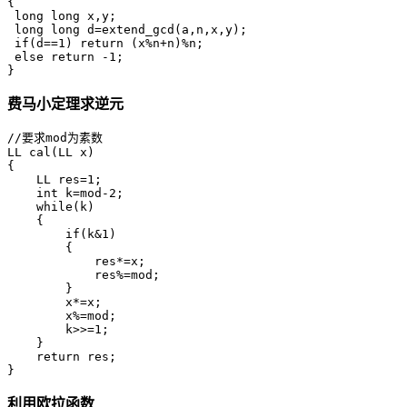
{

 long long x,y;

 long long d=extend_gcd(a,n,x,y);

 if(d==1) return (x%n+n)%n;

 else return -1;

}
费马小定理求逆元
//要求mod为素数

LL cal(LL x)

{

    LL res=1;

    int k=mod-2;

    while(k)

    {

        if(k&1)

        {

            res*=x;

            res%=mod;

        }

        x*=x;

        x%=mod;

        k>>=1;

    }

    return res;

}
利用欧拉函数