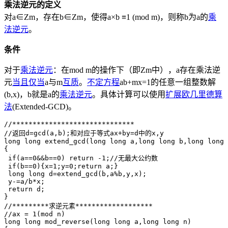
乘法逆元的定义
对a∈Zm，存在b∈Zm，使得a×b ≡1 (mod m)，则称b为a的
乘
法逆元
。
条件
对于
乘法逆元
：在mod m的操作下（即Zm中），a存在乘法逆
元
当且仅当
a与m
互质
。
不定方程
ab+mx=1的任意一组整数解
(b,x)，b就是a的
乘法逆元
。具体计算可以使用
扩展欧几里德
算
法
(Extended-GCD)。
//******************************

//返回d=gcd(a,b);和对应于等式ax+by=d中的x,y

long long extend_gcd(long long a,long long b,long long 
{

 if(a==0&&b==0) return -1;//无最大公约数

 if(b==0){x=1;y=0;return a;}

 long long d=extend_gcd(b,a%b,y,x);

 y-=a/b*x;

 return d;

}

//*********求逆元素*******************

//ax = 1(mod n)

long long mod_reverse(long long a,long long n)
