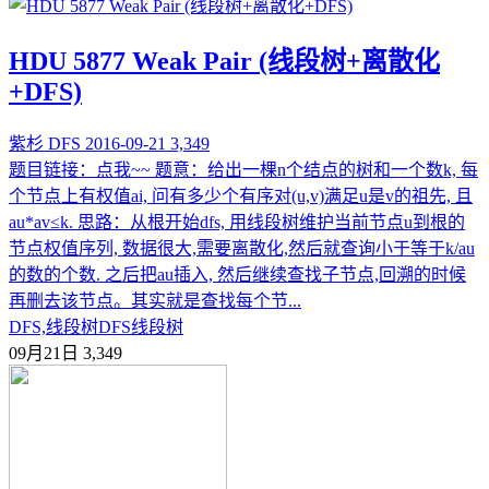
HDU 5877 Weak Pair (线段树+离散化
+DFS)
紫杉
DFS
2016-09-21
3,349
题目链接：点我~~ 题意：给出一棵n个结点的树和一个数k, 每
个节点上有权值ai, 问有多少个有序对(u,v)满足u是v的祖先, 且
au*av≤k. 思路：从根开始dfs, 用线段树维护当前节点u到根的
节点权值序列, 数据很大,需要离散化,然后就查询小于等于k/au
的数的个数. 之后把au插入, 然后继续查找子节点,回溯的时候
再删去该节点。其实就是查找每个节...
DFS,线段树
DFS
线段树
09月21日
3,349