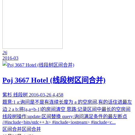
26
2016-03
Poj 3667 Hotel (线段树区间合并)
紫杉
线段树
2016-03-26
4,458
题意:1 a:询问是不是有连续长度为 a 的空房间,有的话住进最左
边 2 a b:将[a,a+b-1]的房间清空 思路:记录区间中最长的空房间
线段树操作:update:区间替换 query:询问满足条件的最左断点
//#include<bits/stdc++.h> #include<iostream> #include<c...
区间合并
区间合并