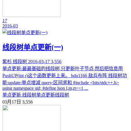
17
2016-03
线段树单点更新(一)
紫杉
线段树
2016-03-17
3,556
单点更新:最最基础的线段树,只更新叶子节点,然后把信息用
PushUP(int r)这个函数更新上来。 hdu1166 敌兵布阵 线段树功
能:update:单点增减 query:区间求和 #include <bits/stdc++.h>
using namespace std; #define lson l,m,rt<<1 ...
单点更新,线段树
单点更新
线段树
03月17日
3,556