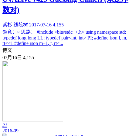
数对)
紫杉
线段树
2017-07-16
4,155
题意：~ 思路： #include <bits/stdc++.h> using namespace std;
typedef long long LL; typedef pair<int, int> PI; #define lson l, m,
rt<<1 #define rson m+1, r, rt<...
博文
07月16日
4,155
21
2016-09