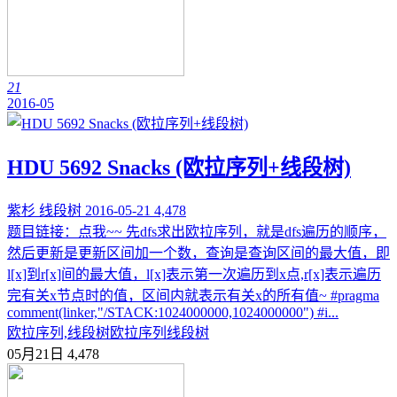
21
2016-05
HDU 5692 Snacks (欧拉序列+线段树)
紫杉
线段树
2016-05-21
4,478
题目链接：点我~~ 先dfs求出欧拉序列，就是dfs遍历的顺序，
然后更新是更新区间加一个数，查询是查询区间的最大值，即
l[x]到r[x]间的最大值，l[x]表示第一次遍历到x点,r[x]表示遍历
完有关x节点时的值，区间内就表示有关x的所有值~ #pragma
comment(linker,"/STACK:1024000000,1024000000") #i...
欧拉序列,线段树
欧拉序列
线段树
05月21日
4,478