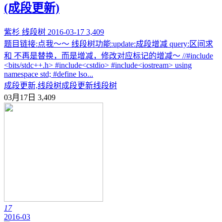
(成段更新)
紫杉
线段树
2016-03-17
3,409
题目链接:点我～～ 线段树功能:update:成段增减 query:区间求
和 不再是替换，而是增减，修改对应标记的增减～ //#include
<bits/stdc++.h> #include<cstdio> #include<iostream> using
namespace std; #define lso...
成段更新,线段树
成段更新
线段树
03月17日
3,409
17
2016-03