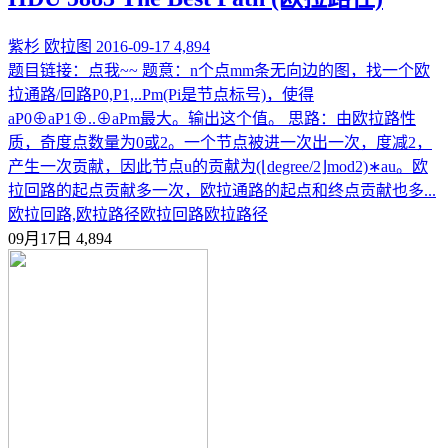
紫杉
欧拉图
2016-09-17
4,894
题目链接：点我~~ 题意：n个点mm条无向边的图，找一个欧
拉通路/回路P0,P1,..Pm(Pi是节点标号)，使得
aP0⊕aP1⊕..⊕aPm最大。输出这个值。 思路：由欧拉路性
质，奇度点数量为0或2。一个节点被进一次出一次，度减2，
产生一次贡献，因此节点u的贡献为(⌊degree/2⌋mod2)∗au。欧
拉回路的起点贡献多一次，欧拉通路的起点和终点贡献也多...
欧拉回路,欧拉路径
欧拉回路
欧拉路径
09月17日
4,894