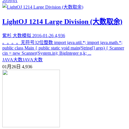
2016-01
LightOJ 1214 Large Division (大数取余)
紫杉
大数模拟
2016-01-26
4,936
。。。。无符号32位整数 import java.util.*; import java.math.*;
public class Main { public static void main(String[] args) { Scanner
cin = new Scanner(System.in); BigInteger n,k; ...
JAVA大数
JAVA大数
01月26日
4,936