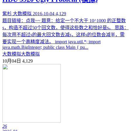
紫杉
大数模拟
2016-10-04
4,129
题目链接：点我~~ 题意：给定一个不大于 10^1000 的正整数
s，构造不超过50个回文数，使得这些数之和恰好是s。 思路：
每次用不超过s的最大回文数去减s，这样s的位数会减半，需
要实现一个高精度减法。 import java.util.*; import
java.math.BigInteger; public class Main { pu...
大数模拟
大数模拟
10月04日
4,129
26