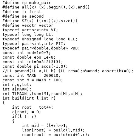
#define mp make_pair

#define all(x) (x).begin(),(x).end()

#define fi first

#define se second

#define SZ(x) ((int)(x).size())

#define vecotr vector

typedef vector<int> VI;

typedef long long LL;

typedef unsigned long long ULL;

typedef pair<int,int> PII;

typedef pair<double,double> PDD;

const int mod=1e9+7;

const double eps=1e-8;

const int inf=0x3f3f3f3f;

const double pi=acos(-1.0);

//LL powmod(LL a,LL b) {LL res=1;a%=mod; assert(b>=0); 
const int MAXN = 200010;

const int M = MAXN * 100;

int n,q,tot;

int a[MAXN];

int T[MAXN],lson[M],rson[M],c[M];

int build(int l,int r)

{

    int root = tot++;

    c[root] = 0;

    if(l != r)

    {

        int mid = (l+r)>>1;

        lson[root] = build(l,mid);

        rson[root] = build(mid+1,r);
