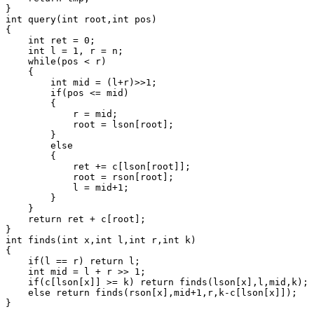
}

int query(int root,int pos)

{

    int ret = 0;

    int l = 1, r = n;

    while(pos < r)

    {

        int mid = (l+r)>>1;

        if(pos <= mid)

        {

            r = mid;

            root = lson[root];

        }

        else

        {

            ret += c[lson[root]];

            root = rson[root];

            l = mid+1;

        }

    }

    return ret + c[root];

}

int finds(int x,int l,int r,int k)

{

    if(l == r) return l;

    int mid = l + r >> 1;

    if(c[lson[x]] >= k) return finds(lson[x],l,mid,k);

    else return finds(rson[x],mid+1,r,k-c[lson[x]]);

}
