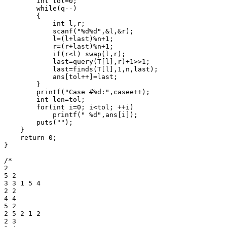
        int tol=0;

        while(q--)

        {

            int l,r;

            scanf("%d%d",&l,&r);

            l=(l+last)%n+1;

            r=(r+last)%n+1;

            if(r<l) swap(l,r);

            last=query(T[l],r)+1>>1;

            last=finds(T[l],1,n,last);

            ans[tol++]=last;

        }

        printf("Case #%d:",casee++);

        int len=tol;

        for(int i=0; i<tol; ++i)

            printf(" %d",ans[i]);

        puts("");

    }

    return 0;

}

/*

2

5 2

3 3 1 5 4

2 2

4 4

5 2

2 5 2 1 2

2 3
