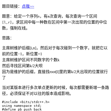
题目链接：
点我~~
题意：给定一个序列
，有
次查询，每次查询一个区间
n
m
，求区间中每一种数在区间中第一次出现的位置的中位
[l,r]
数，强制在线。
思路：
主
席
树
维
护
后
缀
[
i
,
n
]
，
然
后
对
于
每
次
碰
到
一
个
数
字
，
就
把
它
以
前
的
位
置
−
1
，
新
位
置
+
1
主
席
树
维
护
区
间
不
同
数
字
的
个
数
k
然
后
寻
找
区
间
第
k/
2
大
呗
因
为
是
维
护
的
后
缀
，
直
接
找
r
o
o
t
[
l
]
里
的
第
k/
2
大
出
现
的
位
置
就
行
了
当对某版本进行多次单点更新的时候，每次都需要新增一条路
径，必须保证不对以往的版本造成影响。
#include <bits/stdc++.h>

using namespace std;

#define pb push_back
