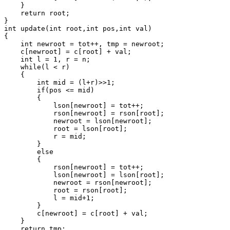
    }

    return root;

}

int update(int root,int pos,int val)

{

    int newroot = tot++, tmp = newroot;

    c[newroot] = c[root] + val;

    int l = 1, r = n;

    while(l < r)

    {

        int mid = (l+r)>>1;

        if(pos <= mid)

        {

            lson[newroot] = tot++;

            rson[newroot] = rson[root];

            newroot = lson[newroot];

            root = lson[root];

            r = mid;

        }

        else

        {

            rson[newroot] = tot++;

            lson[newroot] = lson[root];

            newroot = rson[newroot];

            root = rson[root];

            l = mid+1;

        }

        c[newroot] = c[root] + val;

    }

    return tmp;
