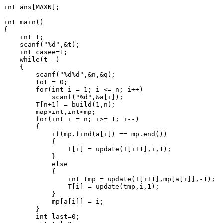
int ans[MAXN];

int main()

{

    int t;

    scanf("%d",&t);

    int casee=1;

    while(t--)

    {

        scanf("%d%d",&n,&q);

        tot = 0;

        for(int i = 1; i <= n; i++)

            scanf("%d",&a[i]);

        T[n+1] = build(1,n);

        map<int,int>mp;

        for(int i = n; i>= 1; i--)

        {

            if(mp.find(a[i]) == mp.end())

            {

                T[i] = update(T[i+1],i,1);

            }

            else

            {

                int tmp = update(T[i+1],mp[a[i]],-1);

                T[i] = update(tmp,i,1);

            }

            mp[a[i]] = i;

        }

        int last=0;
