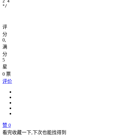
2 4

评
分
0
,
满
分
5
星
0
票
评价
赞
0
看完收藏一下,下次也能找得到