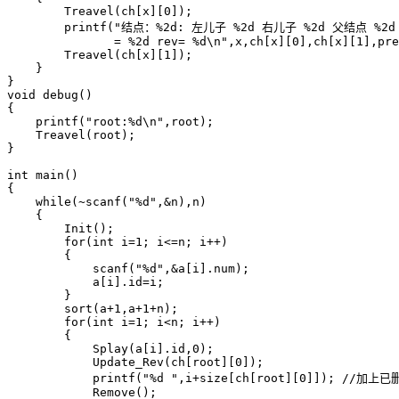
        Treavel(ch[x][0]);

        printf("结点：%2d: 左儿子 %2d 右儿子 %2d 父结点 %2d s
               = %2d rev= %d\n",x,ch[x][0],ch[x][1],pre
        Treavel(ch[x][1]);

    }

}

void debug()

{

    printf("root:%d\n",root);

    Treavel(root);

}

int main()

{

    while(~scanf("%d",&n),n)

    {

        Init();

        for(int i=1; i<=n; i++)

        {

            scanf("%d",&a[i].num);

            a[i].id=i;

        }

        sort(a+1,a+1+n);

        for(int i=1; i<n; i++)

        {

            Splay(a[i].id,0);

            Update_Rev(ch[root][0]);

            printf("%d ",i+size[ch[root][0]]); //
            Remove();
