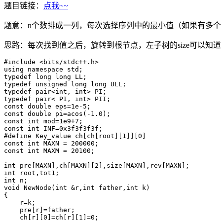
题目链接：
点我~~
题意：n个数排成一列，每次选择序列中的最小值（如果有多
思路：每次找到值之后，旋转到根节点，左子树的size可以知
#include <bits/stdc++.h>

using namespace std;

typedef long long LL;

typedef unsigned long long ULL;

typedef pair<int, int> PI;

typedef pair< PI, int> PII;

const double eps=1e-5;

const double pi=acos(-1.0);

const int mod=1e9+7;

const int INF=0x3f3f3f3f;

#define Key_value ch[ch[root][1]][0]

const int MAXN = 200000;

const int MAXM = 20100;

int pre[MAXN],ch[MAXN][2],size[MAXN],rev[MAXN];

int root,tot1;

int n;

void NewNode(int &r,int father,int k)

{

    r=k;

    pre[r]=father;

    ch[r][0]=ch[r][1]=0;
