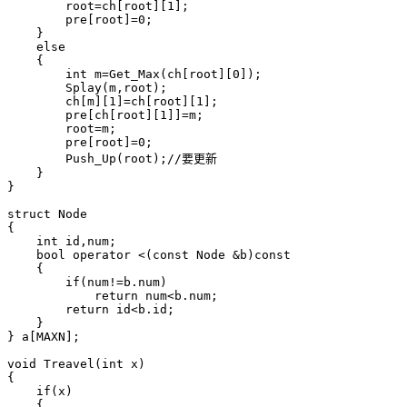
        root=ch[root][1];

        pre[root]=0;

    }

    else

    {

        int m=Get_Max(ch[root][0]);

        Splay(m,root);

        ch[m][1]=ch[root][1];

        pre[ch[root][1]]=m;

        root=m;

        pre[root]=0;

        Push_Up(root);//要更新

    }

}

struct Node

{

    int id,num;

    bool operator <(const Node &b)const

    {

        if(num!=b.num)

            return num<b.num;

        return id<b.id;

    }

} a[MAXN];

void Treavel(int x)

{

    if(x)

    {
