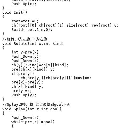
    Push_Up(x);

}

void Init()

{

    root=tot1=0;

    ch[root][0]=ch[root][1]=size[root]=rev[root]=0;

    Build(root,1,n,0);

}

//旋转,0为左旋，1为右旋

void Rotate(int x,int kind)

{

    int y=pre[x];

    Push_Down(y);

    Push_Down(x);

    ch[y][!kind]=ch[x][kind];

    pre[ch[x][kind]]=y;

    if(pre[y])

        ch[pre[y]][ch[pre[y]][1]==y]=x;

    pre[x]=pre[y];

    ch[x][kind]=y;

    pre[y]=x;

    Push_Up(y);

}

//Splay调整，将r结点调整到goal下面

void Splay(int r,int goal)

{

    Push_Down(r);

    while(pre[r]!=goal)

    {
