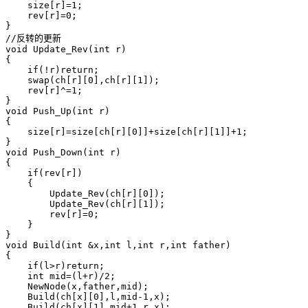
    size[r]=1;

    rev[r]=0;

}

//反转的更新

void Update_Rev(int r)

{

    if(!r)return;

    swap(ch[r][0],ch[r][1]);

    rev[r]^=1;

}

void Push_Up(int r)

{

    size[r]=size[ch[r][0]]+size[ch[r][1]]+1;

}

void Push_Down(int r)

{

    if(rev[r])

    {

        Update_Rev(ch[r][0]);

        Update_Rev(ch[r][1]);

        rev[r]=0;

    }

}

void Build(int &x,int l,int r,int father)

{

    if(l>r)return;

    int mid=(l+r)/2;

    NewNode(x,father,mid);

    Build(ch[x][0],l,mid-1,x);

    Build(ch[x][1],mid+1,r,x);
