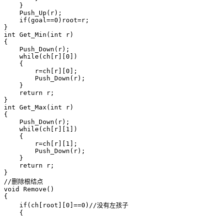
    }

    Push_Up(r);

    if(goal==0)root=r;

}

int Get_Min(int r)

{

    Push_Down(r);

    while(ch[r][0])

    {

        r=ch[r][0];

        Push_Down(r);

    }

    return r;

}

int Get_Max(int r)

{

    Push_Down(r);

    while(ch[r][1])

    {

        r=ch[r][1];

        Push_Down(r);

    }

    return r;

}

//删除根结点

void Remove()

{

    if(ch[root][0]==0)//没有左孩子

    {
