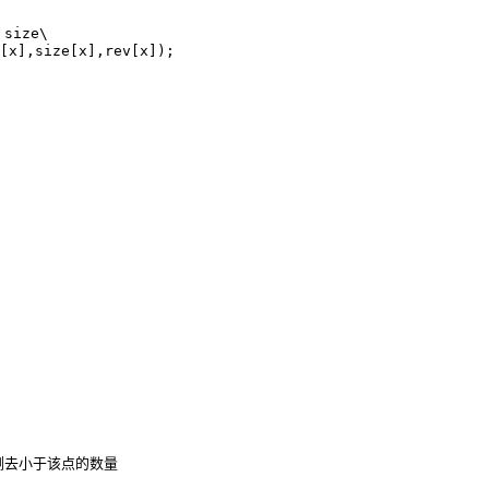
ize\

[x],size[x],rev[x]);

加上已删去小于该点的数量
