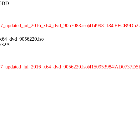
75DD
on_1607_updated_jul_2016_x64_dvd_9057083.iso|4149981184|EF
x64_dvd_9056220.iso
632A
n_1607_updated_jul_2016_x64_dvd_9056220.iso|4150953984|AD07