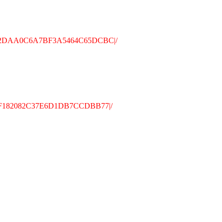
CB9D522DAA0C6A7BF3A5464C65DCBC|/
37D5F182082C37E6D1DB7CCDBB77|/