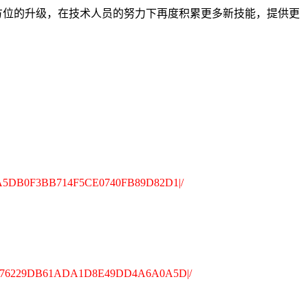
)也迎来全方位的升级，在技术人员的努力下再度积累更多新技能，提供更
4|35EA5DB0F3BB714F5CE0740FB89D82D1|/
440|006F76229DB61ADA1D8E49DD4A6A0A5D|/