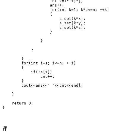
                    int z=i*i+j*j;

                    ans++;

                    for(int k=1; k*z<=n; ++k)

                    {

                        s.set(k*x);

                        s.set(k*y);

                        s.set(k*z);

                    }

                }

            }

        }

        for(int i=1; i<=n; ++i)

        {

            if(!s[i])

                cnt++;

        }

        cout<<ans<<" "<<cnt<<endl;

    }

    return 0;

评