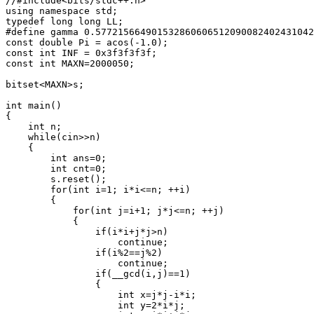
//#include<bits/stdc++.h>

using namespace std;

typedef long long LL;

#define gamma 0.577215664901532860606512090082402431042
const double Pi = acos(-1.0);

const int INF = 0x3f3f3f3f;

const int MAXN=2000050;

bitset<MAXN>s;

int main()

{

    int n;

    while(cin>>n)

    {

        int ans=0;

        int cnt=0;

        s.reset();

        for(int i=1; i*i<=n; ++i)

        {

            for(int j=i+1; j*j<=n; ++j)

            {

                if(i*i+j*j>n)

                    continue;

                if(i%2==j%2)

                    continue;

                if(__gcd(i,j)==1)

                {

                    int x=j*j-i*i;

                    int y=2*i*j;
