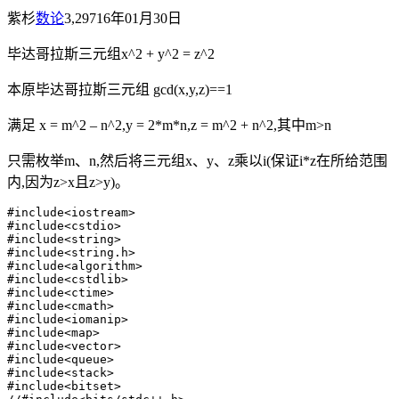
紫杉
数论
3,297
16年01月30日
毕达哥拉斯三元组x^2 + y^2 = z^2
本原毕达哥拉斯三元组 gcd(x,y,z)==1
满足 x = m^2 – n^2,y = 2*m*n,z = m^2 + n^2,其中m>n
只需枚举m、n,然后将三元组x、y、z乘以i(保证i*z在所给范围
内,因为z>x且z>y)。
#include<iostream>

#include<cstdio>

#include<string>

#include<string.h>

#include<algorithm>

#include<cstdlib>

#include<ctime>

#include<cmath>

#include<iomanip>

#include<map>

#include<vector>

#include<queue>

#include<stack>

#include<bitset>
