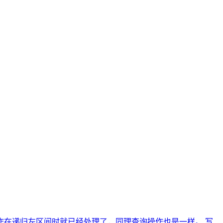
在递归左区间时就已经处理了，同理查询操作也是一样。 写