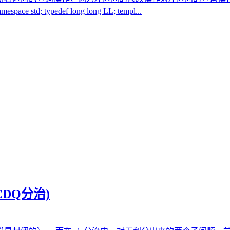
 std; typedef long long LL; templ...
e (CDQ分治)