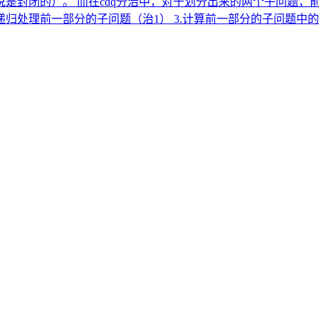
是封闭的）。 而在cdq分治中，对于划分出来的两个子问题，
.递归处理前一部分的子问题（治1） 3.计算前一部分的子问题中