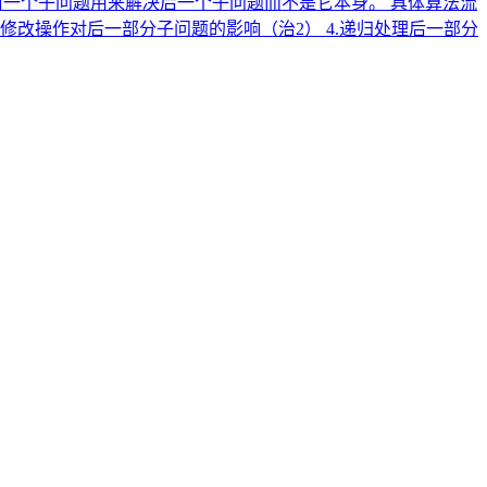
前一个子问题用来解决后一个子问题而不是它本身。 具体算法流
的修改操作对后一部分子问题的影响（治2） 4.递归处理后一部分