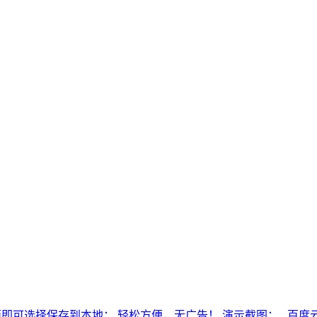
面即可选择保存到本地； 轻松方便，无广告！ 演示截图： 百度