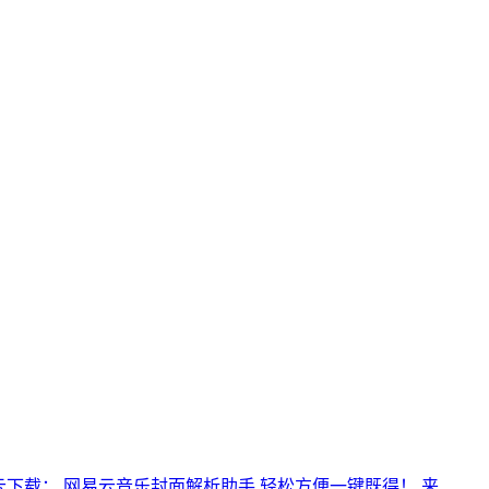
云下载： 网易云音乐封面解析助手 轻松方便一键既得！ 来