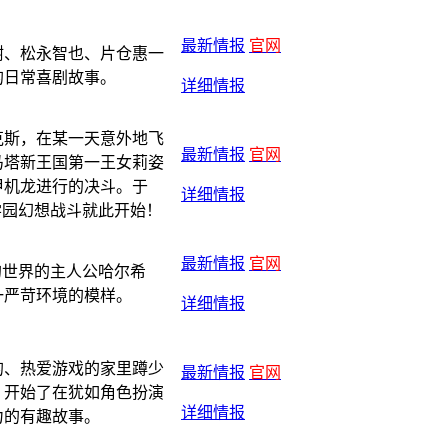
最新情报
官网
树、松永智也、片仓惠一
的日常喜剧故事。
详细情报
克斯，在某一天意外地飞
最新情报
官网
马塔新王国第一王女莉姿
甲机龙进行的决斗。于
详细情报
学园幻想战斗就此开始！
最新情报
官网
的世界的主人公哈尔希
一严苛环境的模样。
详细情报
的、热爱游戏的家里蹲少
最新情报
官网
，开始了在犹如角色扮演
详细情报
力的有趣故事。