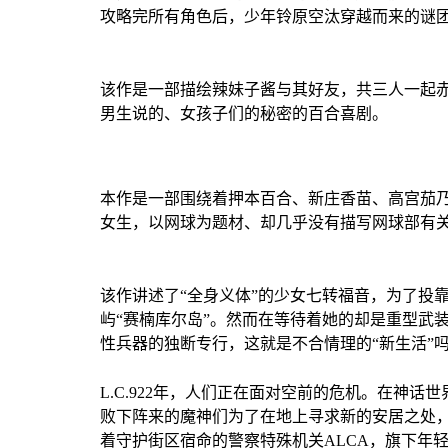
攻略完所有角色后，少年铃原空汰穿越而来的谜
该作是一部描绘辣妹子酱与其好友，共三人一起
男生说的、女孩子们的秘密的百合喜剧。
本作是一部围绕着押本百合、新庄香苗、高宫茄
女生，以网球为题材、却几乎没有描写网球部有
该作讲述了“全身义体”的少女七转福音，为了投
屿“赛楠库尔岛”。然而在等待着她的却是重型武
性兵器的独断专行，这就是不合情理的“新生活”
L.C.922年，人们正在面对空前的危机。在神话
败下阵来的魔神们为了在地上寻求新的安居之处
着守护街区宿命的警察特殊机关ALCA，旗下年