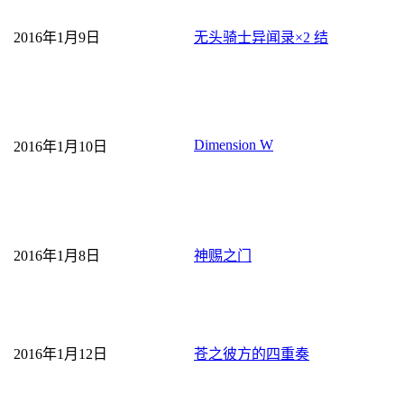
2016年1月9日
无头骑士异闻录×2 结
Dimension W
2016年1月10日
2016年1月8日
神赐之门
2016年1月12日
苍之彼方的四重奏