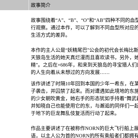
故事简介
故事围绕着“A”、“B”、“O”和“AB”四种不同
行观察。通过本作，可以了解到不同血型所对应
生活方式的差异。
本作的主人公是“妖精尾巴”公会的初代会长梅比
天狼岛生活的她天真烂漫而且喜欢读书，另外，她
精”。之后在×686年，和来到天狼岛的寻宝猎人
的人生向着从未想过的方向发展……
该作讲述了时隔10年回到本国的少年一希东，在
子袭击，并囚禁了起来。而对遭遇如此境地的东
的少女朝吹黄金，她右手的形态犹如手持着“舞武
并知晓自己也能使用它的东，与邂逅的同伴们一
于地下的巨龙舞乱伎复活而行动了起来。
作品主要讲述了在被称作NORN的巨大飞行船上
语，以主人公为首的NORN的所有乘船者们都拥