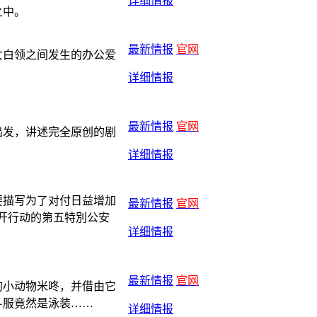
详细情报
之中。
最新情报
官网
女白领之间发生的办公爱
详细情报
最新情报
官网
出发，讲述完全原创的剧
详细情报
要描写为了对付日益增加
最新情报
官网
，展开行动的第五特別公安
详细情报
最新情报
官网
的小动物米咚，并借由它
斗服竟然是泳装……
详细情报