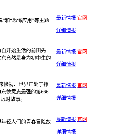
最新情报
官网
”和“恐怖应用”等主题
详细情报
独自开始生活的前田先
最新情报
官网
房东竟然是身为初中生的
详细情报
带来惨祸、世界正处于挣
最新情报
官网
东德意志最强的第666
详细情报
的战时故事。
最新情报
官网
群年轻人们的青春冒险故
详细情报