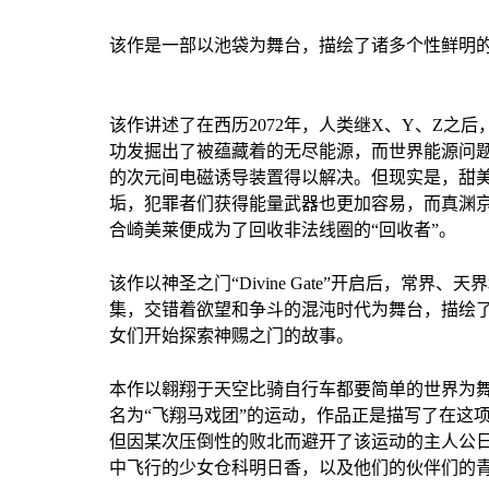
该作是一部以池袋为舞台，描绘了诸多个性鲜明
该作讲述了在西历2072年，人类继X、Y、Z之后
功发掘出了被蕴藏着的无尽能源，而世界能源问
的次元间电磁诱导装置得以解决。但现实是，甜
垢，犯罪者们获得能量武器也更加容易，而真渊
合崎美莱便成为了回收非法线圈的“回收者”。
该作以神圣之门“Divine Gate”开启后，常界
集，交错着欲望和争斗的混沌时代为舞台，描绘了
女们开始探索神赐之门的故事。
本作以翱翔于天空比骑自行车都要简单的世界为
名为“飞翔马戏团”的运动，作品正是描写了在这
但因某次压倒性的败北而避开了该运动的主人公
中飞行的少女仓科明日香，以及他们的伙伴们的