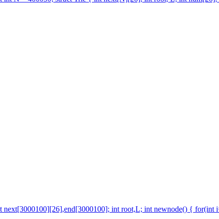
t[3000100][26],end[3000100]; int root,L; int newnode() { for(int i=0