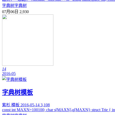
字典树
字典树
07月06日
2,930
14
2016-05
字典树模板
紫杉
模板
2016-05-14
3,108
const int MAXN=100100; char s[MAXN],q[MAXN]; struct Trie { int nex